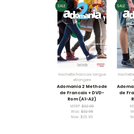
SALE
SALE
Hachette Francais langue
Hachette
etrangere
Adomania 2 Methode
Adoman
de Francais + DVD-
de Fr
Rom (A1-A2)
R
MSRP:
$32.95
M
Was:
$32.95
W
Now:
$25.95
N