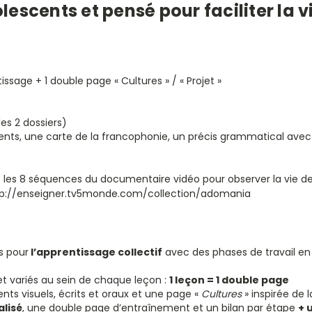
escents et pensé pour faciliter la v
issage + 1 double page « Cultures » / « Projet »
es 2 dossiers)
ments, une carte de la francophonie, un précis grammatical avec
 les 8 séquences du documentaire vidéo pour observer la vie de
ttp://enseigner.tv5monde.com/collection/adomania
s pour
l’apprentissage collectif
avec des phases de travail en 
et variés au sein de chaque leçon :
1 leçon = 1 double page
nts visuels, écrits et oraux et une page «
Cultures
» inspirée de 
alisé
, une double page d’entraînement et un bilan par étape
+ 