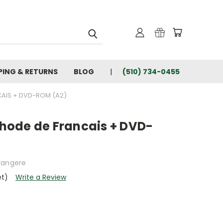
PING & RETURNS
BLOG
(510) 734-0455
AIS + DVD-ROM (A2)
ode de Francais + DVD-
rangere
et)
Write a Review