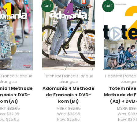
SALE
SALE
 Francais langue
Hachette Francais langue
Hachette Franca
etrangere
etrangere
etranger
ia 1 Methode
Adomania 4 Methode
Totem nive
ancais + DVD-
de Francais + DVD-
Methode de F
om (A1)
Rom (B1)
(A2) + DV
SRP:
$32.95
MSRP:
$32.95
MSRP:
$38
as:
$32.95
Was:
$32.95
Was:
$38.
ow:
$25.95
Now:
$25.95
Now:
$30.