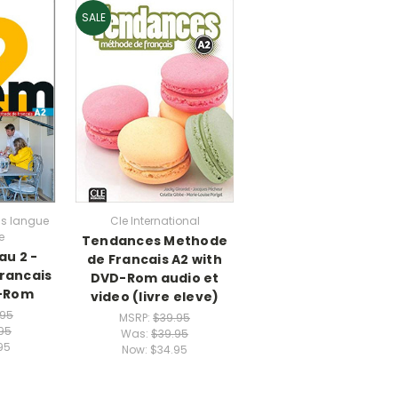
SALE
is langue
Cle International
e
Tendances Methode
au 2 -
de Francais A2 with
rancais
DVD-Rom audio et
D-Rom
video (livre eleve)
.95
MSRP:
$39.95
95
Was:
$39.95
95
Now:
$34.95