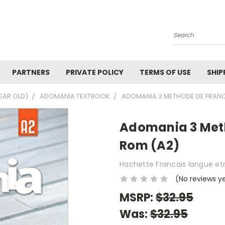
Search
PARTNERS
PRIVATE POLICY
TERMS OF USE
SHIP
YEAR OLD)
ADOMANIA TEXTBOOK
ADOMANIA 3 METHODE DE FRANC
Adomania 3 Meth
Rom (A2)
Hachette Francais langue et
(No reviews y
MSRP:
$32.95
Was:
$32.95