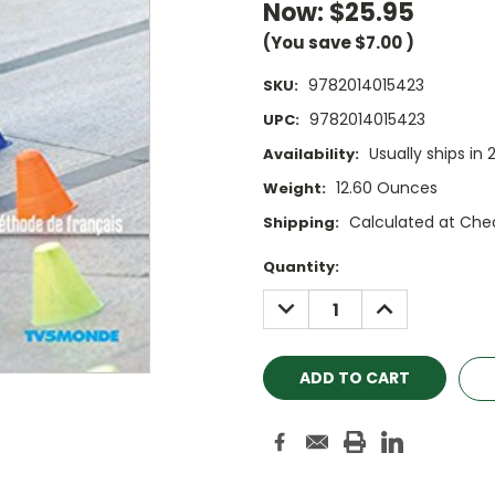
Now:
$25.95
(You save
$7.00
)
9782014015423
SKU:
9782014015423
UPC:
Usually ships in 
Availability:
12.60 Ounces
Weight:
Calculated at Che
Shipping:
Current
Quantity:
Stock:
DECREASE
INCREASE
QUANTITY:
QUANTITY: