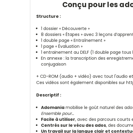
Conçu pour les adol
Structure :
1 dossier « Découverte »
8 dossiers « Étapes » avec 3 leçons d’apprent
1 double page « Entraînement »
1 page « Évaluation »
1 entrainement au DELF (1 double page tous l
En annexe : la transcription des enregistre
conjugaison
+ CD-ROM (audio + vidéo) avec tout l'audio et
Ces vidéos sont également disponibles sur h
Descriptif :
Adomania
mobilise le goût naturel des ado
Ensemble pour…
Facile à utiliser
, avec des parcours courts 
Centrés sur le vécu des ados
, des docume
Un travail sur la langue clair et contextu