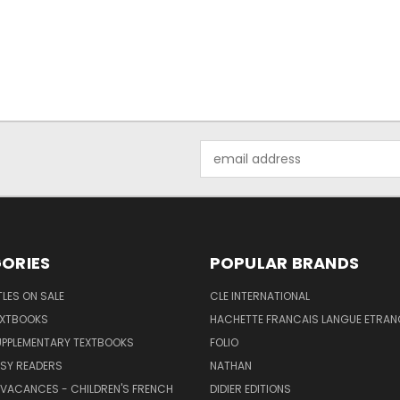
Email
Address
ORIES
POPULAR BRANDS
TLES ON SALE
CLE INTERNATIONAL
EXTBOOKS
HACHETTE FRANCAIS LANGUE ETRAN
UPPLEMENTARY TEXTBOOKS
FOLIO
SY READERS
NATHAN
 VACANCES - CHILDREN'S FRENCH
DIDIER EDITIONS