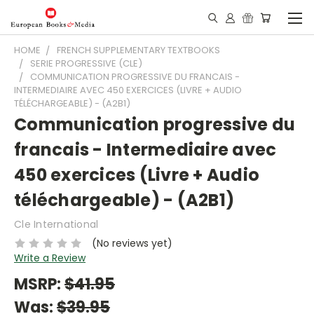
HOME
FRENCH SUPPLEMENTARY TEXTBOOKS
SERIE PROGRESSIVE (CLE)
COMMUNICATION PROGRESSIVE DU FRANCAIS -
INTERMEDIAIRE AVEC 450 EXERCICES (LIVRE + AUDIO
TÉLÉCHARGEABLE) - (A2B1)
Communication progressive du
francais - Intermediaire avec
450 exercices (Livre + Audio
téléchargeable) - (A2B1)
Cle International
(No reviews yet)
Write a Review
MSRP:
$41.95
Was:
$39.95