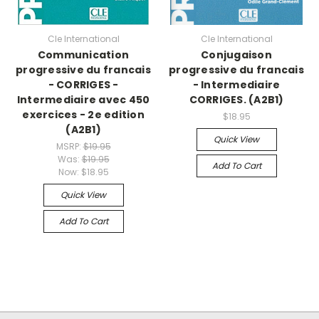
Cle International
Cle International
Communication
Conjugaison
progressive du francais
progressive du francais
- CORRIGES -
- Intermediaire
Intermediaire avec 450
CORRIGES. (A2B1)
exercices - 2e edition
$18.95
(A2B1)
Quick View
MSRP:
$19.95
Was:
$19.95
Add To Cart
Now:
$18.95
Quick View
Add To Cart