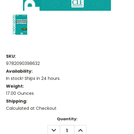
SKU:
9782090398632
Availability:
In stock! Ships in 24 hours.
Weight:
17.00 Ounces
Shipping:
Calculated at Checkout
Current
Quantity:
Stock:
DECREASE
INCREASE
QUANTITY:
QUANTITY: