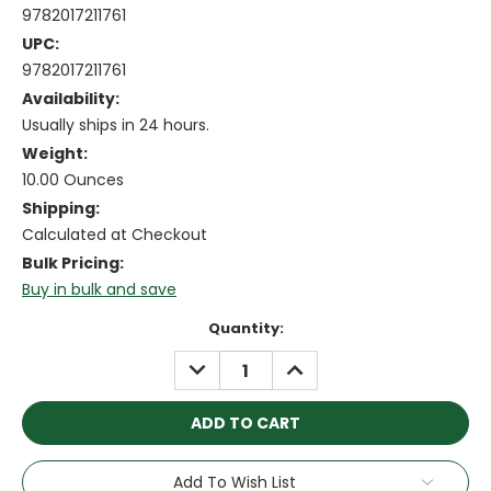
9782017211761
UPC:
9782017211761
Availability:
Usually ships in 24 hours.
Weight:
10.00 Ounces
Shipping:
Calculated at Checkout
Bulk Pricing:
Buy in bulk and save
Current
Quantity:
Stock:
DECREASE
INCREASE
QUANTITY:
QUANTITY:
Add To Wish List