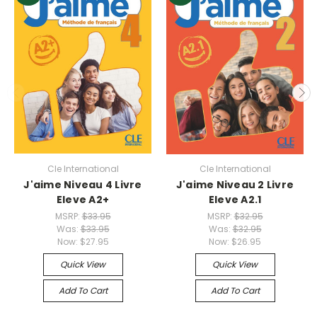
Cle International
Cle International
J'aime Niveau 4 Livre
J'aime Niveau 2 Livre
Eleve A2+
Eleve A2.1
MSRP:
$33.95
MSRP:
$32.95
Was:
$33.95
Was:
$32.95
Now:
$27.95
Now:
$26.95
Quick View
Quick View
Add To Cart
Add To Cart