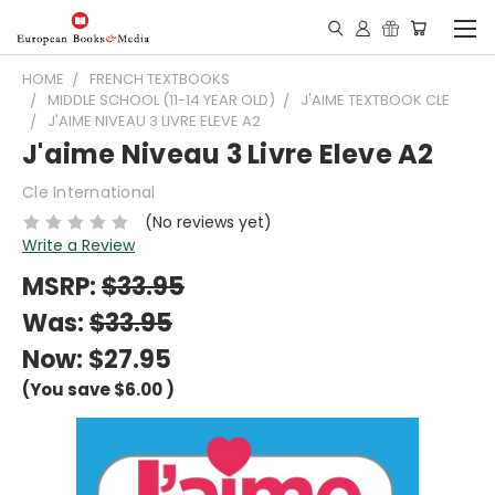
HOME
FRENCH TEXTBOOKS
MIDDLE SCHOOL (11-14 YEAR OLD)
J'AIME TEXTBOOK CLE
J'AIME NIVEAU 3 LIVRE ELEVE A2
J'aime Niveau 3 Livre Eleve A2
Cle International
(No reviews yet)
Write a Review
MSRP:
$33.95
Was:
$33.95
Now:
$27.95
(You save
$6.00
)