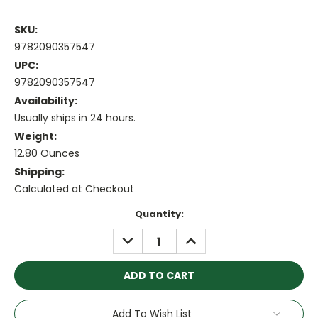
SKU:
9782090357547
UPC:
9782090357547
Availability:
Usually ships in 24 hours.
Weight:
12.80 Ounces
Shipping:
Calculated at Checkout
Current
Quantity:
Stock:
DECREASE
INCREASE
QUANTITY:
QUANTITY:
Add To Wish List