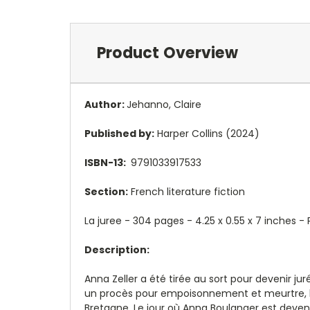
Product Overview
Author:
Jehanno, Claire
Published by:
Harper Collins (2024)
ISBN-13:
9791033917533
Section:
French literature fiction
La juree - 304 pages -
4.25 x 0.55 x 7 inches
- 
Description:
Anna Zeller a été tirée au sort pour devenir ju
un procès pour empoisonnement et meurtre, la j
Bretagne. Le jour où Anna Boulanger est deven