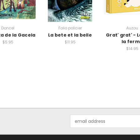
Doncel
Folio policier
Auzou
za de la Gacela
La bete et la belle
Grat' grat' - 
la fer
$5.95
$11.95
$14.95
Email
Address