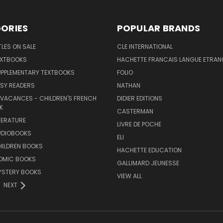
ORIES
POPULAR BRANDS
TLES ON SALE
CLE INTERNATIONAL
EXTBOOKS
HACHETTE FRANCAIS LANGUE ETRAN
UPPLEMENTARY TEXTBOOKS
FOLIO
SY READERS
NATHAN
 VACANCES - CHILDREN'S FRENCH
DIDIER EDITIONS
K
CASTERMAN
TERATURE
LIVRE DE POCHE
UDIOBOOKS
ELI
HILDREN BOOKS
HACHETTE EDUCATION
OMIC BOOKS
GALLIMARD JEUNESSE
YSTERY BOOKS
VIEW ALL
NEXT