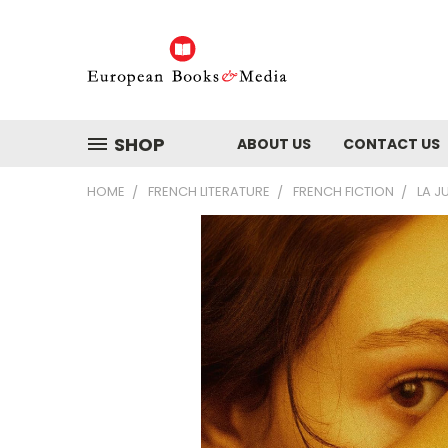
SHOP
ABOUT US
CONTACT US
HOME
FRENCH LITERATURE
FRENCH FICTION
LA J