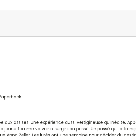
Paperback
rée aux assises. Une expérience aussi vertigineuse qu'inédite. Ap
eune femme va voir resurgir son passé. Un passé qui la transpor
ue Anna Zeller. Les jurés ont une semaine pour décider du desti