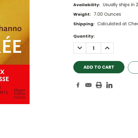
Usually ships in 
Availability:
7.00 Ounces
Weight:
Calculated at Che
Shipping:
Current
Quantity:
Stock:
DECREASE
INCREASE
QUANTITY:
QUANTITY: