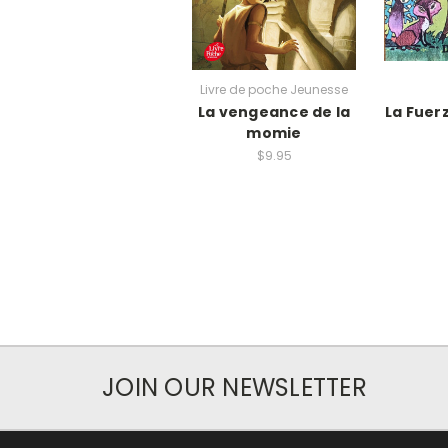
Livre de poche Jeunesse
La vengeance de la
La Fuer
momie
$9.95
JOIN OUR NEWSLETTER