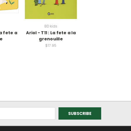
BD kids
La fete a
Ariol - T11 : La fete a la
me
grenouille
$17.95