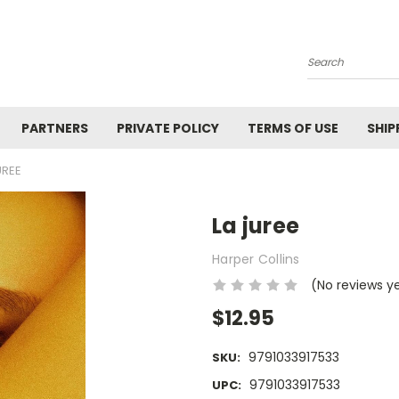
Search
PARTNERS
PRIVATE POLICY
TERMS OF USE
SHIP
UREE
La juree
Harper Collins
(No reviews y
$12.95
9791033917533
SKU:
9791033917533
UPC: