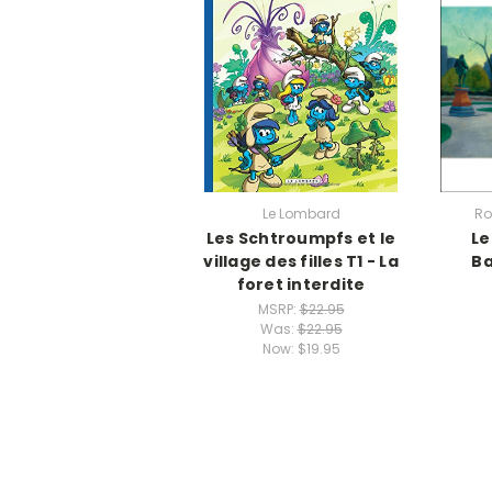
Le Lombard
Ro
Les Schtroumpfs et le
Le
village des filles T1 - La
Ba
foret interdite
MSRP:
$22.95
Was:
$22.95
Now:
$19.95