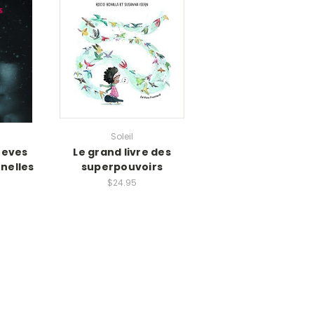
Soleil
reves
Le grand livre des
nelles
superpouvoirs
$24.95