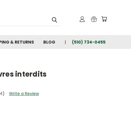
PING & RETURNS
BLOG
(510) 734-0455
ivres interdits
et)
Write a Review