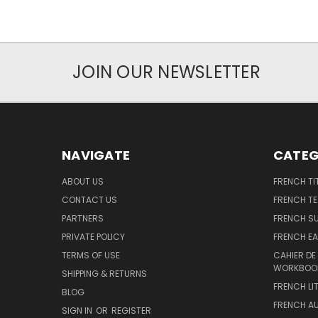
JOIN OUR NEWSLETTER
NAVIGATE
CATEG
ABOUT US
FRENCH TI
CONTACT US
FRENCH T
PARTNERS
FRENCH S
PRIVATE POLICY
FRENCH EA
TERMS OF USE
CAHIER DE
WORKBOO
SHIPPING & RETURNS
FRENCH LI
BLOG
FRENCH A
SIGN IN
OR
REGISTER