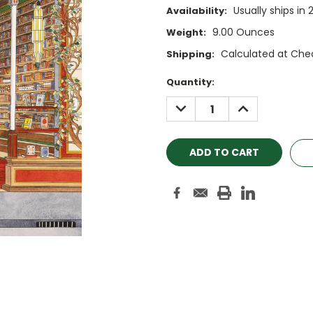
Usually ships in 
Availability:
9.00 Ounces
Weight:
Calculated at Che
Shipping:
Current
Quantity:
Stock:
DECREASE
INCREASE
QUANTITY:
QUANTITY: