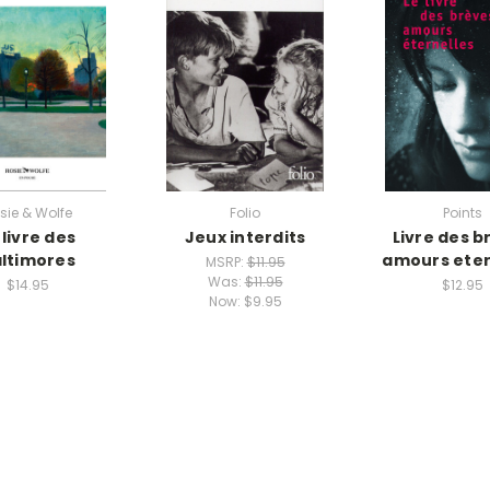
sie & Wolfe
Folio
Points
 livre des
Jeux interdits
Livre des b
ltimores
amours eter
MSRP:
$11.95
Was:
$11.95
$14.95
$12.95
Now:
$9.95