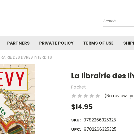
Search
PARTNERS
PRIVATE POLICY
TERMS OF USE
SHIP
IBRAIRIE DES LIVRES INTERDITS
La librairie des l
Pocket
(No reviews y
$14.95
9782266325325
SKU:
9782266325325
UPC: