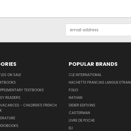
Email
Address
ORIES
POPULAR BRANDS
TLES ON SALE
CLE INTERNATIONAL
EXTBOOKS
HACHETTE FRANCAIS LANGUE ETRAN
UPPLEMENTARY TEXTBOOKS
FOLIO
SY READERS
NATHAN
 VACANCES - CHILDREN'S FRENCH
DIDIER EDITIONS
K
CASTERMAN
TERATURE
LIVRE DE POCHE
UDIOBOOKS
ELI