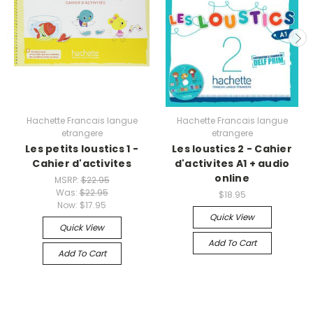
Hachette Francais langue
Hachette Francais langue
etrangere
etrangere
Les petits loustics 1 -
Les loustics 2 - Cahier
Cahier d'activites
d'activites A1 + audio
online
MSRP:
$22.95
Was:
$22.95
$18.95
Now:
$17.95
Quick View
Quick View
Add To Cart
Add To Cart