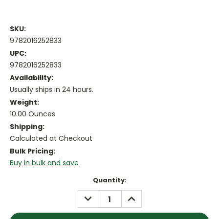
SKU:
9782016252833
UPC:
9782016252833
Availability:
Usually ships in 24 hours.
Weight:
10.00 Ounces
Shipping:
Calculated at Checkout
Bulk Pricing:
Buy in bulk and save
Current
Quantity:
Stock:
DECREASE
INCREASE
QUANTITY:
QUANTITY: