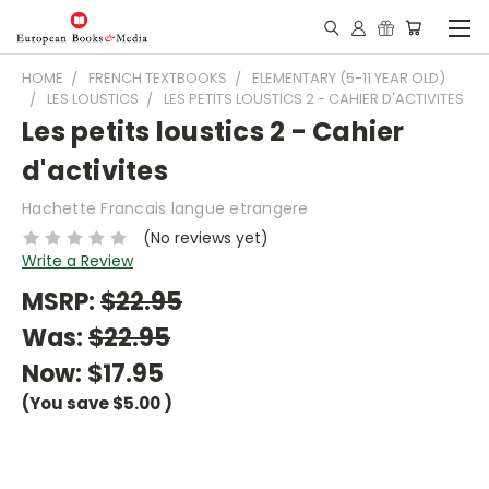
HOME
FRENCH TEXTBOOKS
ELEMENTARY (5-11 YEAR OLD)
LES LOUSTICS
LES PETITS LOUSTICS 2 - CAHIER D'ACTIVITES
Les petits loustics 2 - Cahier
d'activites
Hachette Francais langue etrangere
(No reviews yet)
Write a Review
MSRP:
$22.95
Was:
$22.95
Now:
$17.95
(You save
$5.00
)