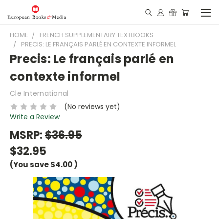
HOME
FRENCH SUPPLEMENTARY TEXTBOOKS
PRECIS: LE FRANÇAIS PARLÉ EN CONTEXTE INFORMEL
Precis: Le français parlé en
contexte informel
Cle International
(No reviews yet)
Write a Review
MSRP:
$36.95
$32.95
(You save
$4.00
)