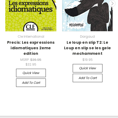
Cle International
Dargaud
Precis: Les expressions
Le loup en slip T2: Le
idiomatiques 2eme
Loup en slip se les gele
edition
mechamment
MSRP:
$36.95
$19.95
$32.95
Quick View
Quick View
Add To Cart
Add To Cart