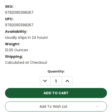
SKU:
9782090398267
UPC:
9782090398267
Availability:
Usually ships in 24 hours!
Weight:
12.00 Ounces
Shipping:
Calculated at Checkout
Current
Quantity:
Stock:
DECREASE
INCREASE
QUANTITY:
QUANTITY:
Add To Wish List