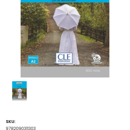
SKU:
9782090311303